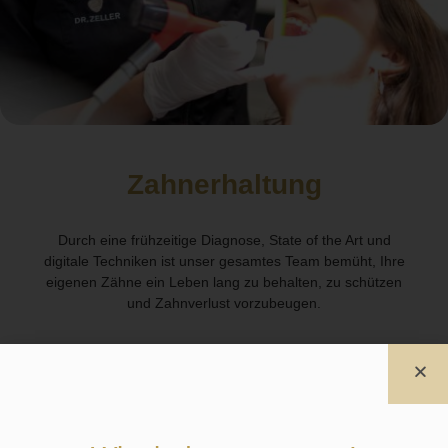
Zahnerhaltung
Durch eine frühzeitige Diagnose, State of the Art und
digitale Techniken ist unser gesamtes Team bemüht, Ihre
eigenen Zähne ein Leben lang zu behalten, zu schützen
und Zahnverlust vorzubeugen.