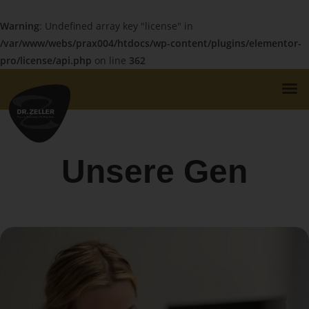
Warning
: Undefined array key "license" in
/var/www/webs/prax004/htdocs/wp-content/plugins/elementor-
pro/license/api.php
on line
362
Unsere
G
e
n
r
e